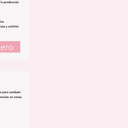
e la producción
ina
asa y celulitis
ero
o para combatir
acumulan en zonas