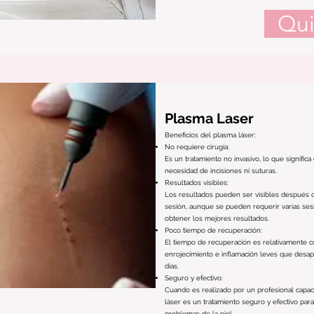
Qui
Plasma Laser
Beneficios del plasma láser:
No requiere cirugía:
Es un tratamiento no invasivo, lo que signific
necesidad de incisiones ni suturas.
Resultados visibles:
Los resultados pueden ser visibles después 
sesión, aunque se pueden requerir varias ses
obtener los mejores resultados.
Poco tiempo de recuperación:
El tiempo de recuperación es relativamente c
enrojecimiento e inflamación leves que desa
días.
Seguro y efectivo:
Cuando es realizado por un profesional capac
láser es un tratamiento seguro y efectivo par
problemas de la piel.