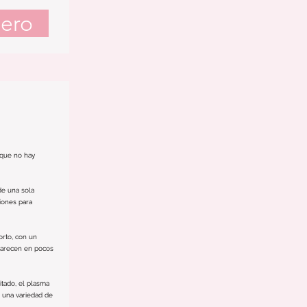
ero
a que no hay
de una sola
iones para
orto, con un
parecen en pocos
itado, el plasma
a una variedad de