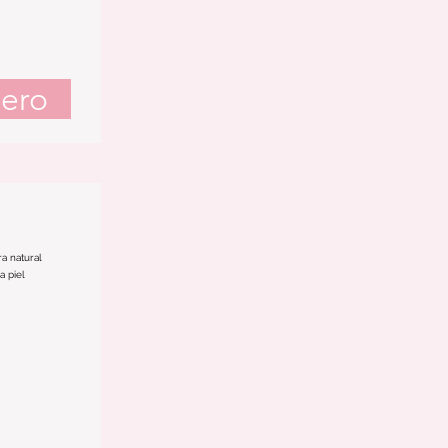
ero
a natural
a piel