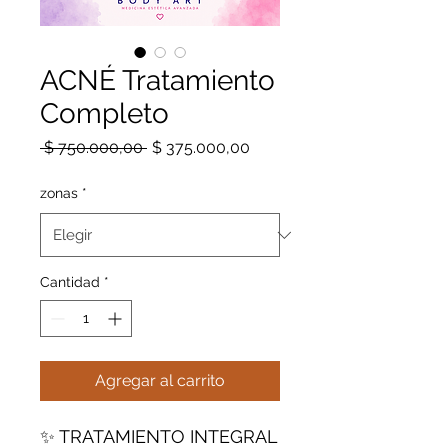
ACNÉ Tratamiento
Completo
Precio
Precio
 $ 750.000,00 
$ 375.000,00
de
oferta
zonas
*
Cantidad
*
Agregar al carrito
✨ TRATAMIENTO INTEGRAL