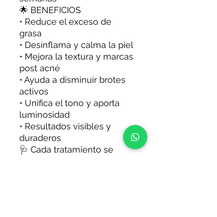
🌟 BENEFICIOS
• Reduce el exceso de
grasa
• Desinflama y calma la piel
• Mejora la textura y marcas
post acné
• Ayuda a disminuir brotes
activos
• Unifica el tono y aporta
luminosidad
• Resultados visibles y
duraderos
🩺 Cada tratamiento se
adapta según el tipo de piel
y grado de acné, buscando
resultados reales sin
descuidar la salud cutánea.
✨ Ideal para: