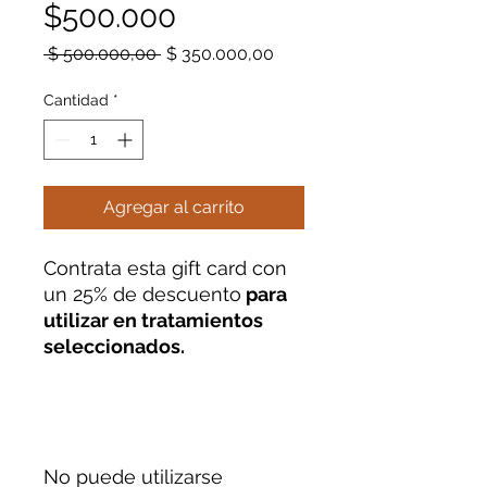
$500.000
Precio
Precio
 $ 500.000,00 
$ 350.000,00
de
oferta
Cantidad
*
Agregar al carrito
Contrata esta gift card con
un 25% de descuento
para
utilizar en tratamientos
seleccionados.
No puede utilizarse