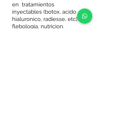
en tratamientos
inyectables (botox, acido
hialuronico, radiesse, etc),
flebologia, nutricion.
/bodyartestetica
116-126-0000
TIGRE - NORDELTA