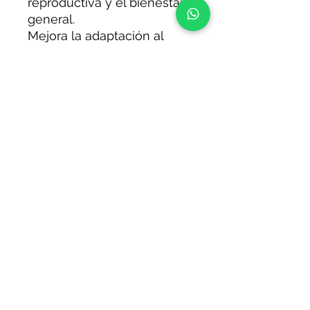
reproductiva y el bienestar
general.
Mejora la adaptación al
estrés
Contribuye a una mejor
respuesta física y mental
frente a la exigencia.
Presentación: 30 días de
uso
/bodyartestetica